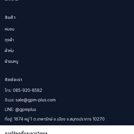
สินค้า
หมอน
ถุงผ้า
ผ้าห่ม
ผ้าขนหนู
ติดต่อเรา
โทร:
085-920-8582
อีเมล:
sale@gpm-plus.com
LINE:
@gpmplus
ที่อยู่:
1674 หมู่ 1 ต.เทพารักษ์ อ.เมือง จ.สมุทรปราการ 10270
ดูแผนที่ Google Maps
การใช้คุกกี้และการวัดผล