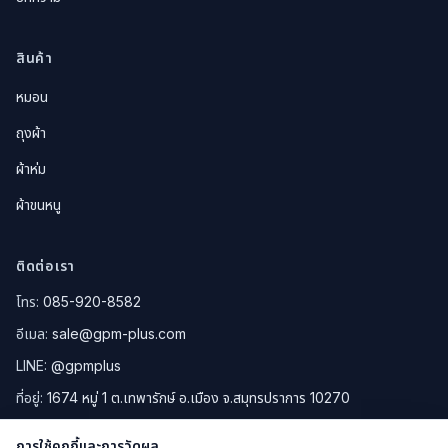
สินค้า
หมอน
ถุงผ้า
ผ้าห่ม
ผ้าขนหนู
ติดต่อเรา
โทร:
085-920-8582
อีเมล:
sale@gpm-plus.com
LINE:
@gpmplus
ที่อยู่:
1674 หมู่ 1 ต.เทพารักษ์ อ.เมือง จ.สมุทรปราการ 10270
ดูแผนที่ Google Maps
การใช้คุกกี้และการวัดผล