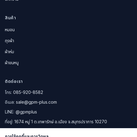
สินค้า
หมอน
ถุงผ้า
ผ้าห่ม
ผ้าขนหนู
ติดต่อเรา
โทร:
085-920-8582
อีเมล:
sale@gpm-plus.com
LINE:
@gpmplus
ที่อยู่:
1674 หมู่ 1 ต.เทพารักษ์ อ.เมือง จ.สมุทรปราการ 10270
ดูแผนที่ Google Maps
การใช้คุกกี้และการวัดผล