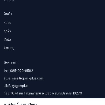
สินค้า
หมอน
ถุงผ้า
ผ้าห่ม
ผ้าขนหนู
ติดต่อเรา
โทร:
085-920-8582
อีเมล:
sale@gpm-plus.com
LINE:
@gpmplus
ที่อยู่:
1674 หมู่ 1 ต.เทพารักษ์ อ.เมือง จ.สมุทรปราการ 10270
ดูแผนที่ Google Maps
การใช้คุกกี้และการวัดผล