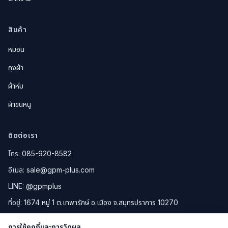
สินค้า
หมอน
ถุงผ้า
ผ้าห่ม
ผ้าขนหนู
ติดต่อเรา
โทร:
085-920-8582
อีเมล:
sale@gpm-plus.com
LINE:
@gpmplus
ที่อยู่:
1674 หมู่ 1 ต.เทพารักษ์ อ.เมือง จ.สมุทรปราการ 10270
ดูแผนที่ Google Maps
การใช้คุกกี้และการวัดผล