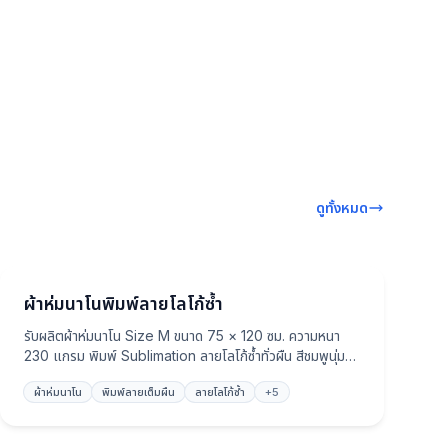
ดูทั้งหมด
ผ้าห่ม
ผ้าห่มนาโนพิมพ์ลายโลโก้ซ้ำ
รับผลิตผ้าห่มนาโน Size M ขนาด 75 × 120 ซม. ความหนา
230 แกรม พิมพ์ Sublimation ลายโลโก้ซ้ำทั่วผืน สีชมพูนุ่ม
คมชัด ขนนุ่ม อุ่นกำลังดี เหมาะเป็นของพรีเมี่ยมแบรนด์ ของ
ผ้าห่มนาโน
พิมพ์ลายเต็มผืน
ลายโลโก้ซ้ำ
+
5
แจกงาน และของที่ระลึก