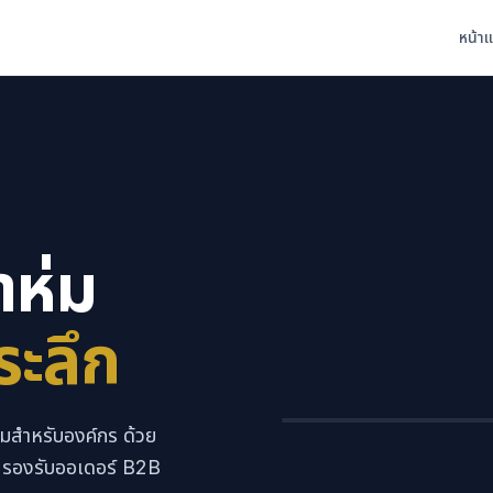
หน้า
าห่ม
ระลึก
ถุงผ้า
ผ้าห่ม
ยมสำหรับองค์กร ด้วย
์ รองรับออเดอร์ B2B