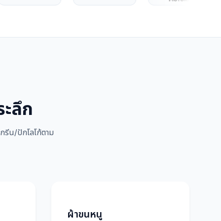
ระลึก
กรีน/ปักโลโก้ตาม
ผ้าขนหนู