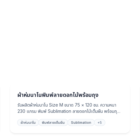
ผ้าห่ม
ผ้าห่มนาโนพิมพ์ลายดอกไม้พร้อมถุง
รับผลิตผ้าห่มนาโน Size M ขนาด 75 × 120 ซม. ความหนา
230 แกรม พิมพ์ Sublimation ลายดอกไม้เต็มผืน พร้อมถุง
ใส่พิมพ์ลายเข้าชุด ขนนุ่ม อุ่นกำลังดี เหมาะเป็นของพรีเมี่ยม
ผ้าห่มนาโน
พิมพ์ลายเต็มผืน
Sublimation
+
5
ของแจกงาน และของที่ระลึก