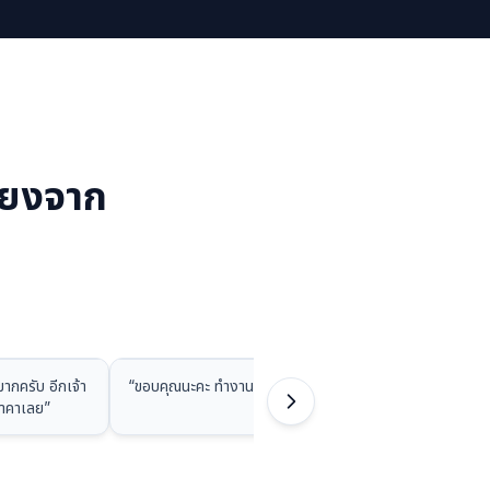
ียงจาก
ากครับ อีกเจ้า
“
ขอบคุณนะคะ ทำงานรวดเร็ว รักก
”
“
สวยมากครับ
ราคาเลย
”