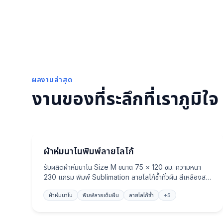
ผลงานล่าสุด
งานของที่ระลึกที่เราภูมิใจ
ผ้าห่ม
ผ้าห่มนาโนพิมพ์ลายโลโก้
รับผลิตผ้าห่มนาโน Size M ขนาด 75 × 120 ซม. ความหนา
230 แกรม พิมพ์ Sublimation ลายโลโก้ซ้ำทั่วผืน สีเหลืองสด
คมชัด ขนนุ่ม อุ่นกำลังดี เหมาะเป็นของพรีเมี่ยมแบรนด์ ของ
ผ้าห่มนาโน
พิมพ์ลายเต็มผืน
ลายโลโก้ซ้ำ
+
5
แจกงาน และของที่ระลึก