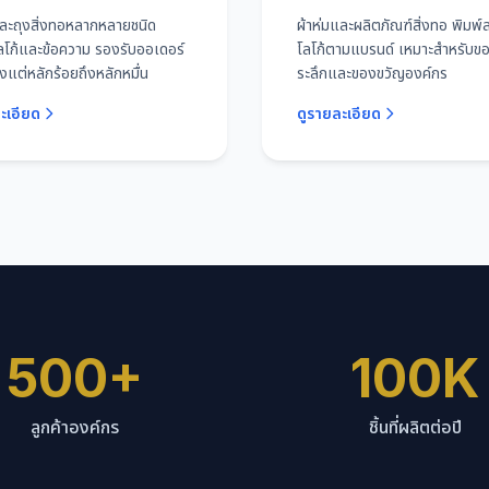
และถุงสิ่งทอหลากหลายชนิด
ผ้าห่มและผลิตภัณฑ์สิ่งทอ พิมพ
ลโก้และข้อความ รองรับออเดอร์
โลโก้ตามแบรนด์ เหมาะสำหรับของ
งแต่หลักร้อยถึงหลักหมื่น
ระลึกและของขวัญองค์กร
ะเอียด
ดูรายละเอียด
500+
100K
ลูกค้าองค์กร
ชิ้นที่ผลิตต่อปี