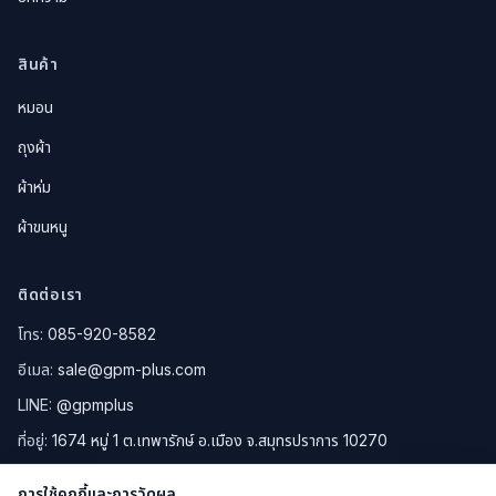
สินค้า
หมอน
ถุงผ้า
ผ้าห่ม
ผ้าขนหนู
ติดต่อเรา
โทร:
085-920-8582
อีเมล:
sale@gpm-plus.com
LINE:
@gpmplus
ที่อยู่:
1674 หมู่ 1 ต.เทพารักษ์ อ.เมือง จ.สมุทรปราการ 10270
ดูแผนที่ Google Maps
การใช้คุกกี้และการวัดผล