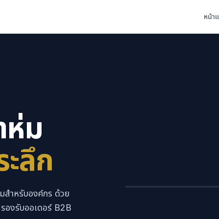
หน้า
าห่ม
ระลึก
ถุงผ้า
ผ้าห่ม
ยมสำหรับองค์กร ด้วย
์ รองรับออเดอร์ B2B