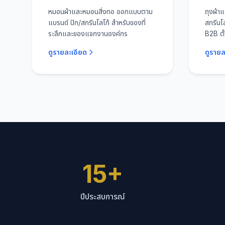
หมอนผ้าและหมอนสิ่งทอ ออกแบบตาม
ถุงผ้า
แบรนด์ ปัก/สกรีนโลโก้ สำหรับของที่
สกรีนโ
ระลึกและของแจกงานองค์กร
B2B ตั้
ดูรายละเอียด
ดูรายล
15+
ปีประสบการณ์