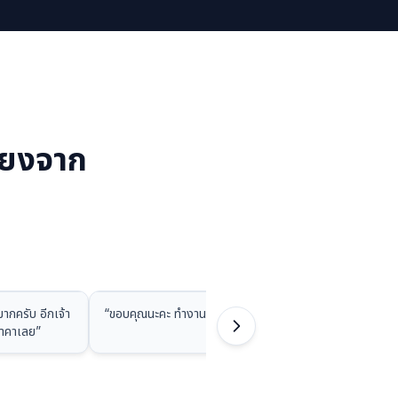
ียงจาก
ากครับ อีกเจ้า
“
ขอบคุณนะคะ ทำงานรวดเร็ว รักก
”
“
สวยมากครับ
ราคาเลย
”