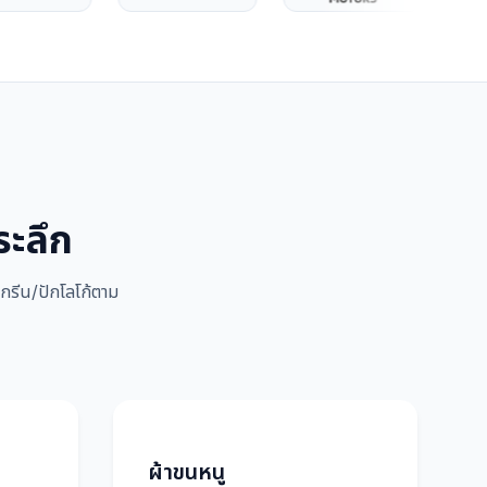
ระลึก
กรีน/ปักโลโก้ตาม
ผ้าขนหนู