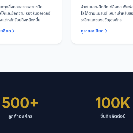
และถุงสิ่งทอหลากหลายชนิด
ผ้าห่มและผลิตภัณฑ์สิ่งทอ พิมพ
ลโก้และข้อความ รองรับออเดอร์
โลโก้ตามแบรนด์ เหมาะสำหรับของ
งแต่หลักร้อยถึงหลักหมื่น
ระลึกและของขวัญองค์กร
ะเอียด
ดูรายละเอียด
500+
100K
ลูกค้าองค์กร
ชิ้นที่ผลิตต่อปี