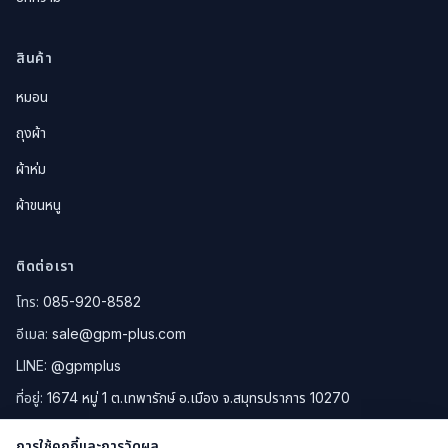
สินค้า
หมอน
ถุงผ้า
ผ้าห่ม
ผ้าขนหนู
ติดต่อเรา
โทร:
085-920-8582
อีเมล:
sale@gpm-plus.com
LINE:
@gpmplus
ที่อยู่:
1674 หมู่ 1 ต.เทพารักษ์ อ.เมือง จ.สมุทรปราการ 10270
ดูแผนที่ Google Maps
การใช้คุกกี้และการวัดผล