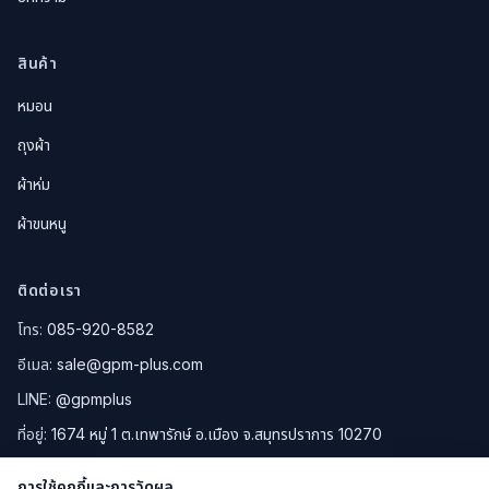
สินค้า
หมอน
ถุงผ้า
ผ้าห่ม
ผ้าขนหนู
ติดต่อเรา
โทร:
085-920-8582
อีเมล:
sale@gpm-plus.com
LINE:
@gpmplus
ที่อยู่:
1674 หมู่ 1 ต.เทพารักษ์ อ.เมือง จ.สมุทรปราการ 10270
ดูแผนที่ Google Maps
การใช้คุกกี้และการวัดผล