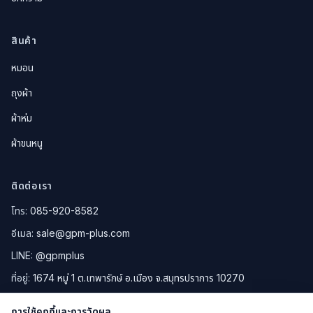
สินค้า
หมอน
ถุงผ้า
ผ้าห่ม
ผ้าขนหนู
ติดต่อเรา
โทร:
085-920-8582
อีเมล:
sale@gpm-plus.com
LINE:
@gpmplus
ที่อยู่:
1674 หมู่ 1 ต.เทพารักษ์ อ.เมือง จ.สมุทรปราการ 10270
ดูแผนที่ Google Maps
การใช้คุกกี้และการวัดผล